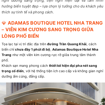
nghỉ dưỡng sang trọng, tiện nghi hiện đại và tầm nhìn
hướng biển tuyệt đẹp – lựa chọn lý tưởng cho du khách yêu
thích sự tinh tế và phong cách.
💎
ADAMAS BOUTIQUE HOTEL NHA TRANG
– VIÊN KIM CƯƠNG SANG TRỌNG GIỮA
LÒNG PHỐ BIỂN
Tọa lạc tại vị trí đắc địa trên
đường Trần Quang Khải
, cách
biển chỉ
chưa đầy 1 phút đi bộ
,
Adamas Boutique Hotel Nha
Trang
như một viên kim cương rực rỡ giữa trung tâm thành
phố.
Khách sạn mang phong cách
thiết kế hiện đại pha nét sang
trọng cổ điển
, với hệ thống tiện ích cao cấp và không gian nghỉ
dưỡng ấm cúng, đẳng cấp.