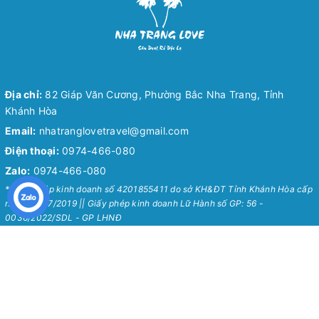
Địa chỉ:
82 Giáp Văn Cương, Phường Bắc Nha Trang, Tỉnh
Khánh Hòa
Email:
nhatranglovetravel@gmail.com
Điện thoại:
0974-466-080
Zalo:
0974-466-080
* Giấy phép kinh doanh số 4201855411 do sở KH&ĐT Tỉnh Khánh Hòa cấp
ngày 24/07/2019 || Giấy phép kinh doanh Lữ Hành số GP: 56 -
0036/2022/SDL - GP LHNĐ
Nha Trang Love Travel
Chính Sách
Về Chúng Tôi
Chính sách bảo mật