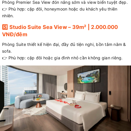
Phòng Premier Sea View đón nắng sớm và view biển tuyệt đẹp.
👉 Phù hợp: cặp đôi, honeymoon hoặc du khách yêu thiên
nhiên.
5️⃣ Studio Suite Sea View – 39m² | 2.000.000
VNĐ/đêm
Phòng Suite thiết kế hiện đại, đầy đủ tiện nghi, bồn tắm nằm &
sofa.
👉 Phù hợp: cặp đôi hoặc gia đình nhỏ cần không gian riêng.