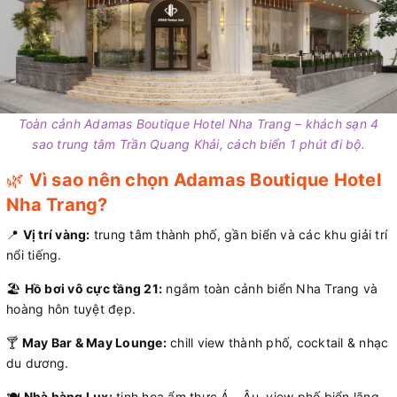
Toàn cảnh Adamas Boutique Hotel Nha Trang – khách sạn 4
sao trung tâm Trần Quang Khải, cách biển 1 phút đi bộ.
🌿
Vì sao nên chọn Adamas Boutique Hotel
Nha Trang?
📍
Vị trí vàng:
trung tâm thành phố, gần biển và các khu giải trí
nổi tiếng.
🏖️
Hồ bơi vô cực tầng 21:
ngắm toàn cảnh biển Nha Trang và
hoàng hôn tuyệt đẹp.
🍸
May Bar & May Lounge:
chill view thành phố, cocktail & nhạc
du dương.
🍽️
Nhà hàng Lux:
tinh hoa ẩm thực Á – Âu, view phố biển lãng