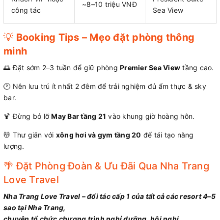
~8–10 triệu VNĐ
công tác
Sea View
💡
Booking Tips – Mẹo đặt phòng thông
minh
🌅 Đặt sớm 2–3 tuần để giữ phòng
Premier Sea View
tầng cao.
🕐 Nên lưu trú ít nhất 2 đêm để trải nghiệm đủ ẩm thực & sky
bar.
🍹 Đừng bỏ lỡ
May Bar tầng 21
vào khung giờ hoàng hôn.
💆 Thư giãn với
xông hơi và gym tầng 20
để tái tạo năng
lượng.
🌴 Đặt Phòng Đoàn & Ưu Đãi Qua Nha Trang
Love Travel
Nha Trang Love Travel – đối tác cấp 1 của tất cả các resort 4–5
sao tại Nha Trang,
chuyên tổ chức chương trình nghỉ dưỡng, hội nghị,