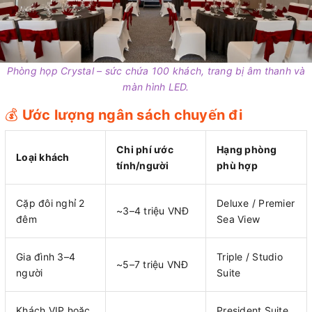
Phòng họp Crystal – sức chứa 100 khách, trang bị âm thanh và
màn hình LED.
💰
Ước lượng ngân sách chuyến đi
Chi phí ước
Hạng phòng
Loại khách
tính/người
phù hợp
Cặp đôi nghỉ 2
Deluxe / Premier
~3–4 triệu VNĐ
đêm
Sea View
Gia đình 3–4
Triple / Studio
~5–7 triệu VNĐ
người
Suite
Khách VIP hoặc
President Suite