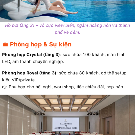
Hồ bơi tầng 21 – vô cực view biển, ngắm hoàng hôn và thành
phố về đêm.
💼
Phòng họp & Sự kiện
Phòng họp Crystal (tầng 3):
sức chứa 100 khách, màn hình
LED, âm thanh chuyên nghiệp.
Phòng họp Royal (tầng 3):
sức chứa 80 khách, có thể setup
kiểu VIP/private.
👉 Phù hợp cho hội nghị, workshop, tiệc chiêu đãi, họp báo.