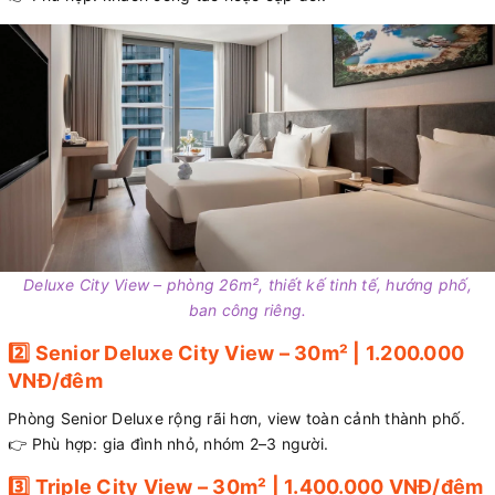
Deluxe City View – phòng 26m², thiết kế tinh tế, hướng phố,
ban công riêng.
2️⃣ Senior Deluxe City View – 30m² | 1.200.000
VNĐ/đêm
Phòng Senior Deluxe rộng rãi hơn, view toàn cảnh thành phố.
👉 Phù hợp: gia đình nhỏ, nhóm 2–3 người.
3️⃣ Triple City View – 30m² | 1.400.000 VNĐ/đêm