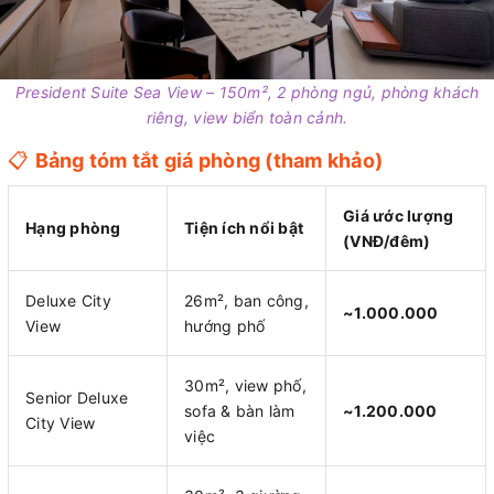
President Suite Sea View – 150m², 2 phòng ngủ, phòng khách
riêng, view biển toàn cảnh.
📋
Bảng tóm tắt giá phòng (tham khảo)
Giá ước lượng
Hạng phòng
Tiện ích nổi bật
(VNĐ/đêm)
Deluxe City
26m², ban công,
~1.000.000
View
hướng phố
30m², view phố,
Senior Deluxe
sofa & bàn làm
~1.200.000
City View
việc