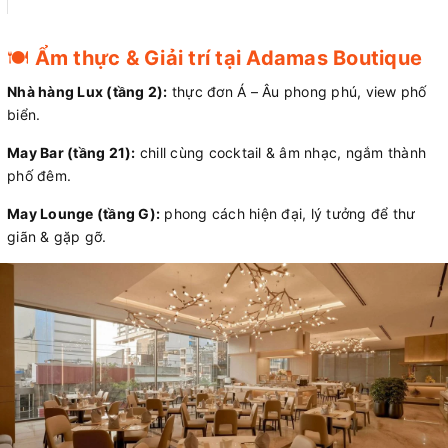
🍽️
Ẩm thực & Giải trí tại Adamas Boutique
Nhà hàng Lux (tầng 2):
thực đơn Á – Âu phong phú, view phố
biển.
May Bar (tầng 21):
chill cùng cocktail & âm nhạc, ngắm thành
phố đêm.
May Lounge (tầng G):
phong cách hiện đại, lý tưởng để thư
giãn & gặp gỡ.