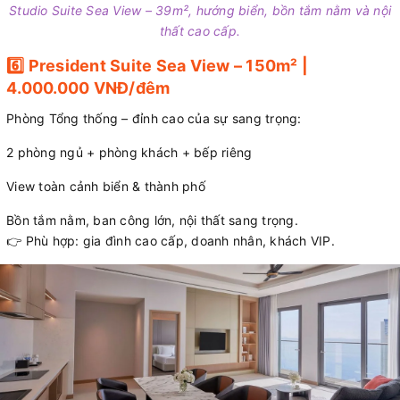
Studio Suite Sea View – 39m², hướng biển, bồn tắm nằm và nội
thất cao cấp.
6️⃣ President Suite Sea View – 150m² |
4.000.000 VNĐ/đêm
Phòng Tổng thống – đỉnh cao của sự sang trọng:
2 phòng ngủ + phòng khách + bếp riêng
View toàn cảnh biển & thành phố
Bồn tắm nằm, ban công lớn, nội thất sang trọng.
👉 Phù hợp: gia đình cao cấp, doanh nhân, khách VIP.