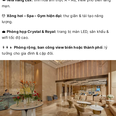
mạn.
💆
Xông hơi – Spa – Gym hiện đại:
thư giãn & tái tạo năng
lượng.
💼
Phòng họp Crystal & Royal:
trang bị màn LED, sân khấu &
wifi tốc độ cao.
👨‍👩‍👧
Phòng rộng, ban công view biển hoặc thành phố:
lý
tưởng cho gia đình & cặp đôi.