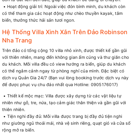
• Hoạt động giải trí: Ngoài việc đón bình minh, du khách còn
có thể tham gia các hoạt động như chèo thuyền kayak, tắm
biển, thưởng thức hải sản tươi ngon.
Hệ Thống Villa Xinh Xắn Trên Đảo Robinson
Nha Trang
Trên đảo có tổng cộng 10 villa nhỏ xinh, được thiết kế gần gũi
với thiên nhiên, mang đến không gian ấm cúng và thư giãn cho
du khách. Mỗi villa đều có view hướng ra biển, giúp du khách
có thể ngắm cảnh ngay từ phòng nghỉ của mình. Đặc biệt có
dịch vụ Quản Gia 24/7 (Bạn vui lòng booking trước dịch vụ này
để được phục vụ chu đáo nhất qua Hotline: 0905176017)
• Thiết kế mộc mạc: Villa được xây dựng từ các vật liệu tự
nhiên như gỗ, tre, nứa, tạo cảm giác thân thiện và gần gũi với
thiên nhiên.
• Tiện nghi đầy đủ: Mỗi villa được trang bị đầy đủ tiện nghi
như giường ngủ thoải mái, nhà vệ sinh riêng, quạt gió và cửa sổ
rộng mở ra biển.