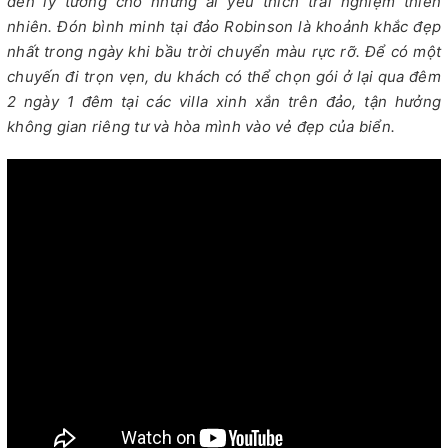
đến lý tưởng cho những ai yêu thích trải nghiệm thiên
nhiên. Đón bình minh tại đảo Robinson là khoảnh khắc đẹp
nhất trong ngày khi bầu trời chuyển màu rực rỡ. Để có một
chuyến đi trọn vẹn, du khách có thể chọn gói ở lại qua đêm
2 ngày 1 đêm tại các villa xinh xắn trên đảo, tận hưởng
không gian riêng tư và hòa mình vào vẻ đẹp của biển.