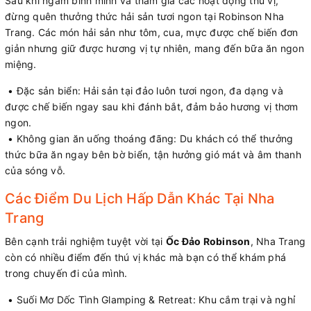
Sau khi ngắm bình minh và tham gia các hoạt động thú vị,
đừng quên thưởng thức hải sản tươi ngon tại Robinson Nha
Trang. Các món hải sản như tôm, cua, mực được chế biến đơn
giản nhưng giữ được hương vị tự nhiên, mang đến bữa ăn ngon
miệng.
• Đặc sản biển: Hải sản tại đảo luôn tươi ngon, đa dạng và
được chế biến ngay sau khi đánh bắt, đảm bảo hương vị thơm
ngon.
• Không gian ăn uống thoáng đãng: Du khách có thể thưởng
thức bữa ăn ngay bên bờ biển, tận hưởng gió mát và âm thanh
của sóng vỗ.
Các Điểm Du Lịch Hấp Dẫn Khác Tại Nha
Trang
Bên cạnh trải nghiệm tuyệt vời tại
Ốc Đảo Robinson
, Nha Trang
còn có nhiều điểm đến thú vị khác mà bạn có thể khám phá
trong chuyến đi của mình.
• Suối Mơ Dốc Tình Glamping & Retreat: Khu cắm trại và nghỉ