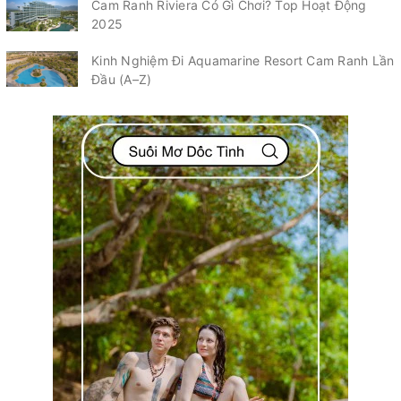
Cam Ranh Riviera Có Gì Chơi? Top Hoạt Động
2025
Kinh Nghiệm Đi Aquamarine Resort Cam Ranh Lần
Đầu (A–Z)