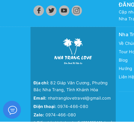
ĐĂNG
Cập nhậ
Nha Tr
Nha Tr
Về Chú
Tour H
Blog
Hướng 
Liên Hệ
Địa chỉ:
82 Giáp Văn Cương, Phường
Bắc Nha Trang, Tỉnh Khánh Hòa
Email:
nhatranglovetravel@gmail.com
Điện thoại:
0974-466-080
Zalo:
0974-466-080
* Giấy phép kinh doanh số 4201855411 do sở
KH&ĐT Tỉnh Khánh Hòa cấp ngày