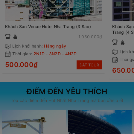
Khách Sạn Venue Hotel Nha Trang (3 Sao)
Khách Sạn
Trang (4 S
1.050.000₫
Lịch khởi hành:
Hàng ngày
Lịch kh
Thời gian:
2N1D - 3N2D - 4N3D
Thời gi
500.000₫
ĐẶT TOUR
650.0
ĐIỂM ĐẾN YÊU THÍCH
Top các điểm đến Hot Nhất Nha Trang mà bạn cần biết