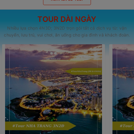
TOUR DÀI NGÀY
Nhiều lựa chọn 4N3D; 3N2D trọn gói tất cả dịch vụ từ: vận
chuyển, lưu trú, vui chơi, ăn uống cho gia đình và khách đoàn.