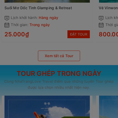
Suối Mơ Dốc Tình Glamping & Retreat
Vé Vinwon
Lịch khởi hành:
Hàng ngày
Lịch kh
Thời gian:
Trong ngày
Thời gi
25.000₫
800.0
ĐẶT TOUR
Xem tất cả Tour
TOUR GHÉP TRONG NGÀY
Cùng NhaTrangLove Travel điểm qua những tuyến Tour ghép
được lựa chọn nhiều nhất hiện nay.