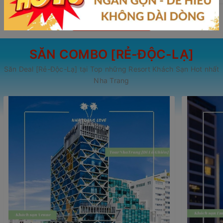
Xem tất cả Tour
SĂN COMBO [RẺ-ĐỘC-LẠ]
Săn Deal [Rẻ-Độc-Lạ] tại Top những Resort Khách Sạn Hot nhất
Nha Trang