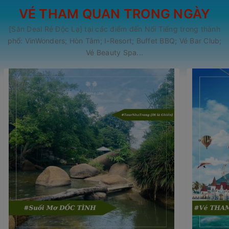
VÉ THAM QUAN TRONG NGÀY
[Săn Deal Rẻ Độc Lạ] tại các điểm đến Nổi Tiếng trong thành
phố: VinWonders; Hòn Tằm; I-Resort; Buffet BBQ; Vé Bar Club;
Vé Beauty Spa...