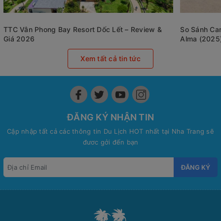
TTC Vân Phong Bay Resort Dốc Lết – Review &
So Sánh Cam
Giá 2026
Alma (2025
Xem tất cả tin tức
ĐĂNG KÝ NHẬN TIN
Cập nhập tất cả các thông tin Du Lịch HOT nhất tại Nha Trang sẽ
đươc gởi đến bạn
ĐĂNG KÝ