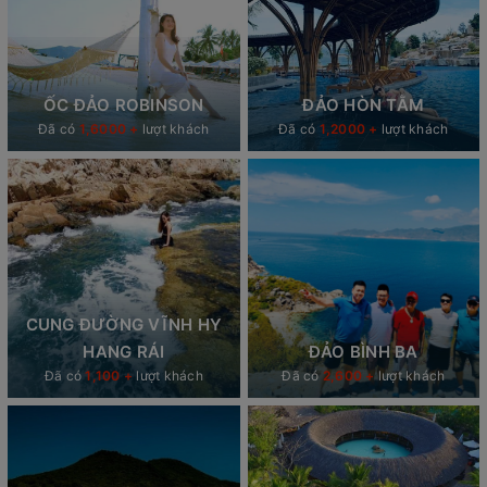
ỐC ĐẢO ROBINSON
ĐẢO HÒN TẰM
Đã có
1,6000 +
lượt khách
Đã có
1,2000 +
lượt khách
CUNG ĐƯỜNG VĨNH HY
HANG RÁI
ĐẢO BÌNH BA
Đã có
1,100 +
lượt khách
Đã có
2,600 +
lượt khách