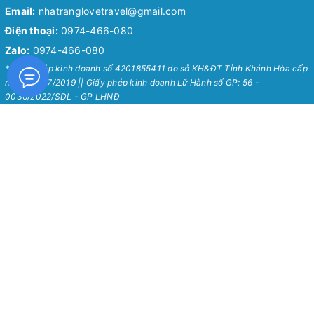
Email:
nhatranglovetravel@gmail.com
Điện thoại:
0974-466-080
Zalo:
0974-466-080
* Giấy phép kinh doanh số 4201855411 do sở KH&ĐT Tỉnh Khánh Hòa cấp
ngày 24/07/2019 || Giấy phép kinh doanh Lữ Hành số GP: 56 -
0036/2022/SDL - GP LHNĐ
Nha Trang Love Travel
Chính Sách
Về Chúng Tôi
Chính sách bảo mật
Tour Hot Nha Trang 2026
Chính sách vận chuyển
Blog
Chính sách đổi trả
Hướng Dẫn Chung
Chính sách thanh toán
Liên Hệ
Chính sách kiểm hàng
Quy định sử dụng
Thông Tin Hỗ Trợ
Hướng Dẫn Sử Dụng