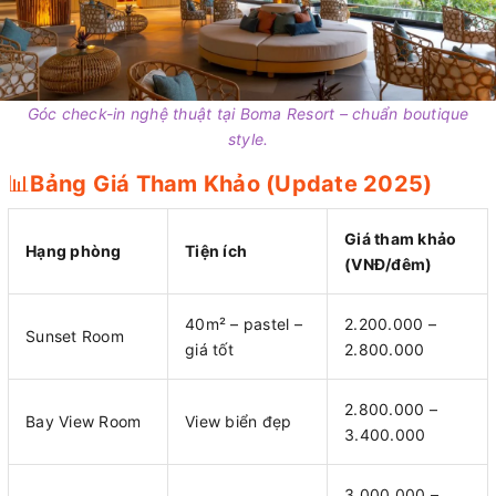
Góc check-in nghệ thuật tại Boma Resort – chuẩn boutique
style.
📊
Bảng Giá Tham Khảo (Update 2025)
Giá tham khảo
Hạng phòng
Tiện ích
(VNĐ/đêm)
40m² – pastel –
2.200.000 –
Sunset Room
giá tốt
2.800.000
2.800.000 –
Bay View Room
View biển đẹp
3.400.000
3.000.000 –