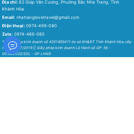
Địa chỉ:
82 Giáp Văn Cương, Phường Bắc Nha Trang, Tỉnh
Khánh Hòa
Email:
nhatranglovetravel@gmail.com
Điện thoại:
0974-466-080
Zalo:
0974-466-080
* Giấy phép kinh doanh số 4201855411 do sở KH&ĐT Tỉnh Khánh Hòa cấp
ngày 24/07/2019 || Giấy phép kinh doanh Lữ Hành số GP: 56 -
0036/2022/SDL - GP LHNĐ
Nha Trang Love Travel
Chính Sách
Về Chúng Tôi
Chính sách bảo mật
Tour Hot Nha Trang 2026
Chính sách vận chuyển
Blog
Chính sách đổi trả
Hướng Dẫn Chung
Chính sách thanh toán
Liên Hệ
Chính sách kiểm hàng