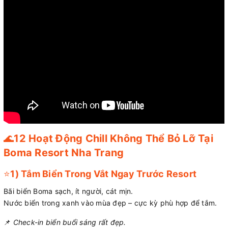
🌊
12 Hoạt Động Chill Không Thể Bỏ Lỡ Tại
Boma Resort Nha Trang
⭐
1) Tắm Biển Trong Vắt Ngay Trước Resort
Bãi biển Boma sạch, ít người, cát mịn.
Nước biển trong xanh vào mùa đẹp – cực kỳ phù hợp để tắm.
📌
Check-in biển buổi sáng rất đẹp.