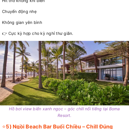
Hít thở không khí biển
Chuyển động nhẹ
Không gian yên bình
👉 Cực kỳ hợp cho kỳ nghỉ thư giãn.
Hồ bơi view biển xanh ngọc – góc chill nổi tiếng tại Boma
Resort.
⭐
5) Ngồi Beach Bar Buổi Chiều – Chill Đúng