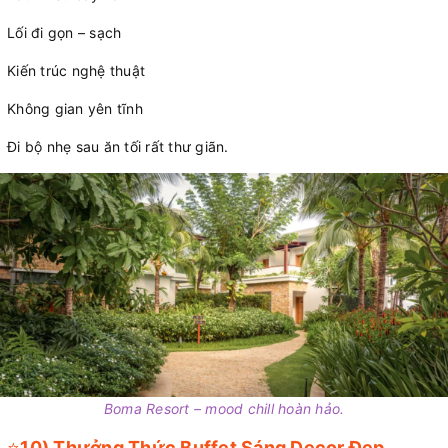
Lối đi gọn – sạch
Kiến trúc nghệ thuật
Không gian yên tĩnh
Đi bộ nhẹ sau ăn tối rất thư giãn.
Boma Resort – mood chill hoàn hảo.
⭐
10) Thưởng Thức Buffet Sáng Decor Đẹp