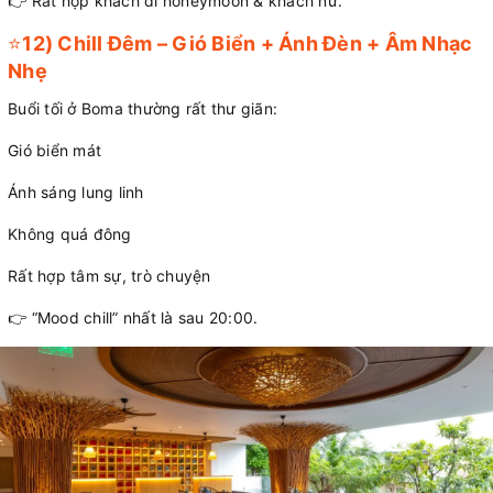
👉 Rất hợp khách đi honeymoon & khách nữ.
⭐
12) Chill Đêm – Gió Biển + Ánh Đèn + Âm Nhạc
Nhẹ
Buổi tối ở Boma thường rất thư giãn:
Gió biển mát
Ánh sáng lung linh
Không quá đông
Rất hợp tâm sự, trò chuyện
👉 “Mood chill” nhất là sau 20:00.