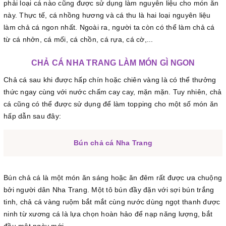
phải loại cá nào cũng được sử dụng làm nguyên liệu cho món ăn
này. Thực tế, cá nhồng hương và cá thu là hai loại nguyên liệu
làm chả cá ngon nhất. Ngoài ra, người ta còn có thể làm chả cá
từ cá nhởn, cá mối, cá chồn, cá rựa, cá cờ,...
CHẢ CÁ NHA TRANG LÀM MÓN GÌ NGON
Chả cá sau khi được hấp chín hoặc chiên vàng là có thể thưởng
thức ngay cùng với nước chấm cay cay, mặn mặn. Tuy nhiên, chả
cá cũng có thể được sử dụng để làm topping cho một số món ăn
hấp dẫn sau đây:
Bún chả cá Nha Trang
Bún chả cá là một món ăn sáng hoặc ăn đêm rất được ưa chuộng
bởi người dân Nha Trang. Một tô bún đầy đặn với sợi bún trắng
tinh, chả cá vàng ruộm bắt mắt cùng nước dùng ngọt thanh được
ninh từ xương cá là lựa chọn hoàn hảo để nạp năng lượng, bắt
đầu một ngày mới.