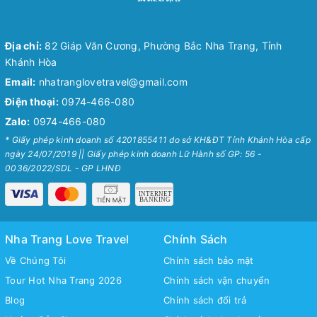
Địa chỉ:
82 Giáp Văn Cương, Phường Bắc Nha Trang, Tỉnh
Khánh Hòa
Email:
nhatranglovetravel@gmail.com
Điện thoại:
0974-466-080
Zalo:
0974-466-080
Mã Giảm Giá
* Giấy phép kinh doanh số 4201855411 do sở KH&ĐT Tỉnh Khánh Hòa cấp
ngày 24/07/2019 || Giấy phép kinh doanh Lữ Hành số GP: 56 -
Chọn Sao Chép mã giảm giá tương ứng và dán vào phần Mã
0036/2022/SDL - GP LHNĐ
khuyến mãi ở trang thanh toán.
Mã giảm 15% cho đơn tối thiểu
Nha Trang Love Travel
Chính Sách
Sao chép
250k.
Về Chúng Tôi
Chính sách bảo mật
Giảm tối đa 100k
Tour Hot Nha Trang 2026
Chính sách vận chuyển
Hạn sử dung: 31/09/2020
Blog
Chính sách đổi trả