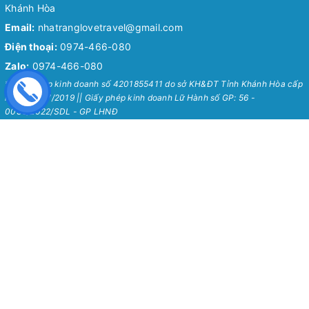
Khánh Hòa
Email:
nhatranglovetravel@gmail.com
Điện thoại:
0974-466-080
Zalo:
0974-466-080
* Giấy phép kinh doanh số 4201855411 do sở KH&ĐT Tỉnh Khánh Hòa cấp
ngày 24/07/2019 || Giấy phép kinh doanh Lữ Hành số GP: 56 -
0036/2022/SDL - GP LHNĐ
Nha Trang Love Travel
Chính Sách
Về Chúng Tôi
Chính sách bảo mật
Tour Hot Nha Trang 2026
Chính sách vận chuyển
Blog
Chính sách đổi trả
Hướng Dẫn Chung
Chính sách thanh toán
Liên Hệ
Chính sách kiểm hàng
Quy định sử dụng