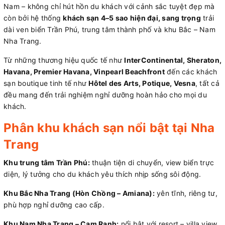
Nam – không chỉ hút hồn du khách với cảnh sắc tuyệt đẹp mà
còn bởi hệ thống
khách sạn 4–5 sao hiện đại, sang trọng
trải
dài ven biển Trần Phú, trung tâm thành phố và khu Bắc – Nam
Nha Trang.
Từ những thương hiệu quốc tế như
InterContinental, Sheraton,
Havana, Premier Havana, Vinpearl Beachfront
đến các khách
sạn boutique tinh tế như
Hôtel des Arts, Potique, Vesna
, tất cả
đều mang đến trải nghiệm nghỉ dưỡng hoàn hảo cho mọi du
khách.
Phân khu khách sạn nổi bật tại Nha
Trang
Khu trung tâm Trần Phú:
thuận tiện di chuyển, view biển trực
diện, lý tưởng cho du khách yêu thích nhịp sống sôi động.
Khu Bắc Nha Trang (Hòn Chồng – Amiana):
yên tĩnh, riêng tư,
phù hợp nghỉ dưỡng cao cấp.
Khu Nam Nha Trang – Cam Ranh:
nổi bật với resort – villa view