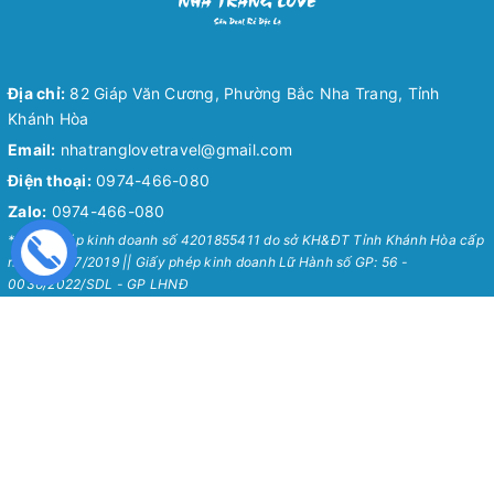
Địa chỉ:
82 Giáp Văn Cương, Phường Bắc Nha Trang, Tỉnh
Khánh Hòa
Email:
nhatranglovetravel@gmail.com
Điện thoại:
0974-466-080
Zalo:
0974-466-080
* Giấy phép kinh doanh số 4201855411 do sở KH&ĐT Tỉnh Khánh Hòa cấp
ngày 24/07/2019 || Giấy phép kinh doanh Lữ Hành số GP: 56 -
0036/2022/SDL - GP LHNĐ
Nha Trang Love Travel
Chính Sách
Về Chúng Tôi
Chính sách bảo mật
Tour Hot Nha Trang 2026
Chính sách vận chuyển
Blog
Chính sách đổi trả