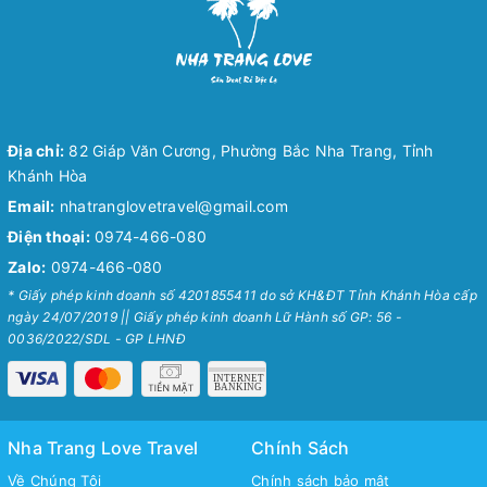
Địa chỉ:
82 Giáp Văn Cương, Phường Bắc Nha Trang, Tỉnh
Khánh Hòa
Email:
nhatranglovetravel@gmail.com
Điện thoại:
0974-466-080
Zalo:
0974-466-080
* Giấy phép kinh doanh số 4201855411 do sở KH&ĐT Tỉnh Khánh Hòa cấp
ngày 24/07/2019 || Giấy phép kinh doanh Lữ Hành số GP: 56 -
0036/2022/SDL - GP LHNĐ
Nha Trang Love Travel
Chính Sách
Về Chúng Tôi
Chính sách bảo mật