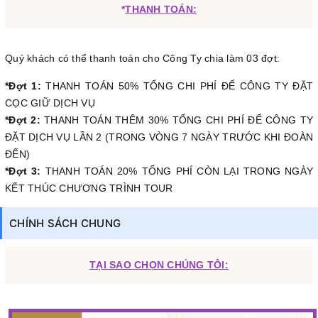
*
THANH TOÁN:
Quý khách có thể thanh toán cho Công Ty chia làm 03 đợt:
*Đợt 1:
THANH TOÁN 50% TỔNG CHI PHÍ ĐỂ CÔNG TY ĐẶT
CỌC GIỮ DỊCH VỤ
*Đợt 2:
THANH TOÁN THÊM 30% TỔNG CHI PHÍ ĐỂ CÔNG TY
ĐẶT DỊCH VỤ LẦN 2 (TRONG VÒNG 7 NGÀY TRƯỚC KHI ĐOÀN
ĐẾN)
*Đợt 3:
THANH TOÁN 20% TỔNG PHÍ CÒN LẠI TRONG NGÀY
KẾT THÚC CHƯƠNG TRÌNH TOUR
CHÍNH SÁCH CHUNG
TẠI SAO CHỌN CHÚNG TÔI: