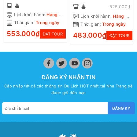
525.000₫
Lịch khởi hành:
Hàng ngày
Lịch khởi hành:
Hàng ngày
Thời gian:
Trong ngày
Thời gian:
Trong ngày
553.000₫
483.000₫
ĐẶT TOUR
ĐẶT TOUR
ĐĂNG KÝ NHẬN TIN
Cập nhập tất cả các thông tin Du Lịch HOT nhất tại Nha Trang sẽ
đươc gởi đến bạn
ĐĂNG KÝ