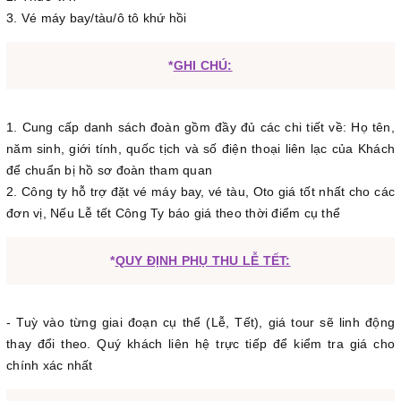
3. Vé máy bay/tàu/ô tô khứ hồi
*
GHI CHÚ:
1. Cung cấp danh sách đoàn gồm đầy đủ các chi tiết về: Họ tên,
năm sinh, giới tính, quốc tịch và số điện thoại liên lạc của Khách
để chuẩn bị hồ sơ đoàn tham quan
2. Công ty hỗ trợ đặt vé máy bay, vé tàu, Oto giá tốt nhất cho các
đơn vị, Nếu Lễ tết Công Ty báo giá theo thời điểm cụ thể
*
QUY ĐỊNH PHỤ THU LỄ TẾT:
- Tuỳ vào từng giai đoạn cụ thể (Lễ, Tết), giá tour sẽ linh động
thay đổi theo. Quý khách liên hệ trực tiếp để kiểm tra giá cho
chính xác nhất