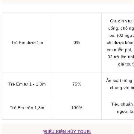
Gia đình tự 
uống, chỗ n
bé,
(02 ngườ
Trẻ Em dưới 1m
0%
chỉ được kèm 
em miễn phí, 
02 trở lên tí
giá tour
Ăn suất riêng
Trẻ Em từ 1 - 1,3m
75%
chung với 
Tiêu chuẩn
Trẻ Em trên 1,3m
100%
người lớ
*
ĐIỀU KIỆN HỦY TOUR: