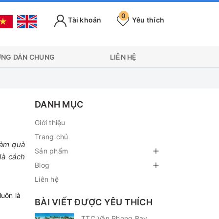
0
Tài khoản
Yêu thích
NG DẪN CHUNG
LIÊN HỆ
DANH MỤC
Giới thiệu
Trang chủ
làm quà
Sản phẩm
là cách
Blog
Liên hệ
uôn là
BÀI VIẾT ĐƯỢC YÊU THÍCH
TTC Vân Phong Bay