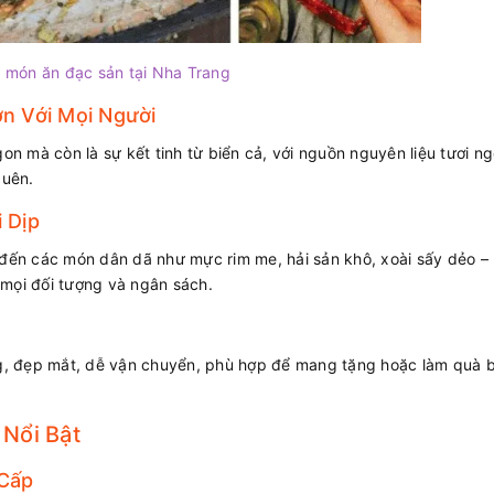
món ăn đạc sản tại Nha Trang
n Với Mọi Người
n mà còn là sự kết tinh từ biển cả, với nguồn nguyên liệu tươi n
quên.
 Dịp
ến các món dân dã như mực rim me, hải sản khô, xoài sấy dẻo –
ọi đối tượng và ngân sách.
g, đẹp mắt, dễ vận chuyển, phù hợp để mang tặng hoặc làm quà b
Nổi Bật
 Cấp