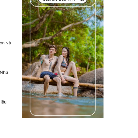
gon và
 Nha
iếu