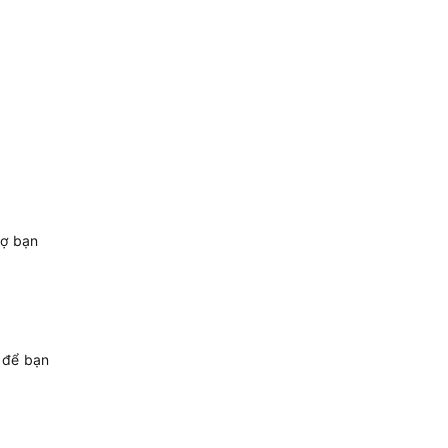
rợ bạn
.
 để bạn