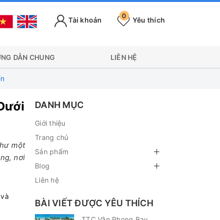
0
Tài khoản
Yêu thích
NG DẪN CHUNG
LIÊN HỆ
ển
Dưới
DANH MỤC
Giới thiệu
Trang chủ
như một
Sản phẩm
ng, nơi
Blog
Liên hệ
 và
BÀI VIẾT ĐƯỢC YÊU THÍCH
TTC Vân Phong Bay