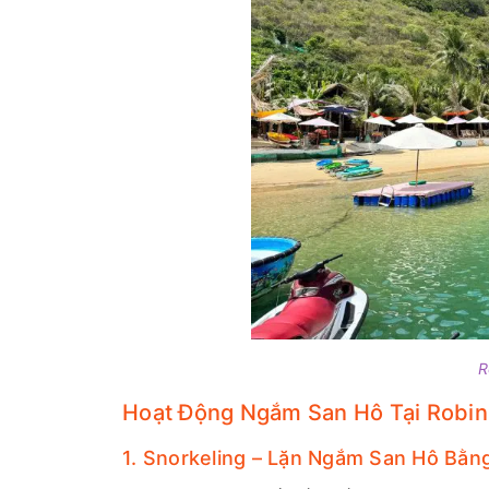
R
Hoạt Động Ngắm San Hô Tại Robin
1. Snorkeling – Lặn Ngắm San Hô Bằn