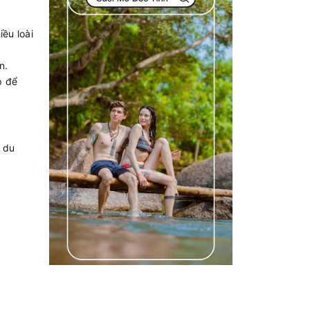
ều loài
n.
p để
 du