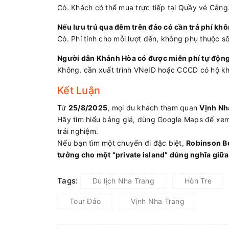
Có. Khách có thể mua trực tiếp tại Quầy vé Cảng
Nếu lưu trú qua đêm trên đảo có cần trả phí kh
Có. Phí tính cho mỗi lượt đến, không phụ thuộc s
Người dân Khánh Hòa có được miễn phí tự độn
Không, cần xuất trình VNeID hoặc CCCD có hộ k
Kết Luận
Từ
25/8/2025
, mọi du khách tham quan
Vịnh Nh
Hãy tìm hiểu bảng giá, dùng Google Maps để xem 
trải nghiệm.
Nếu bạn tìm một chuyến đi đặc biệt,
Robinson Be
tưởng cho một “private island” đúng nghĩa giữa
Tags:
Du lịch Nha Trang
Hòn Tre
Tour Đảo
Vịnh Nha Trang