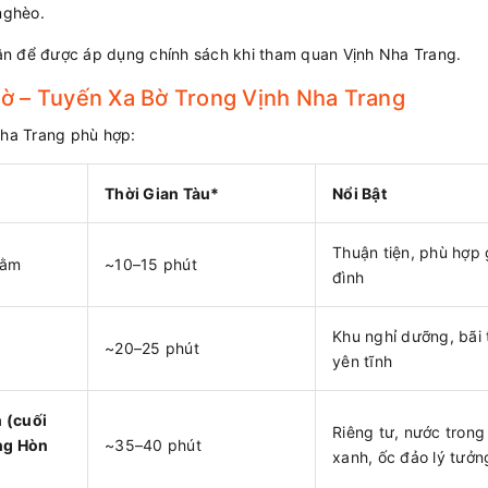
 nghèo.
ận để được áp dụng chính sách khi tham quan Vịnh Nha Trang.
ờ – Tuyến Xa Bờ Trong Vịnh Nha Trang
Nha Trang phù hợp:
Thời Gian Tàu*
Nổi Bật
Thuận tiện, phù hợp 
Tằm
~10–15 phút
đình
Khu nghỉ dưỡng, bãi
~20–25 phút
yên tĩnh
 (cuối
Riêng tư, nước trong
ng Hòn
~35–40 phút
xanh, ốc đảo lý tưởn