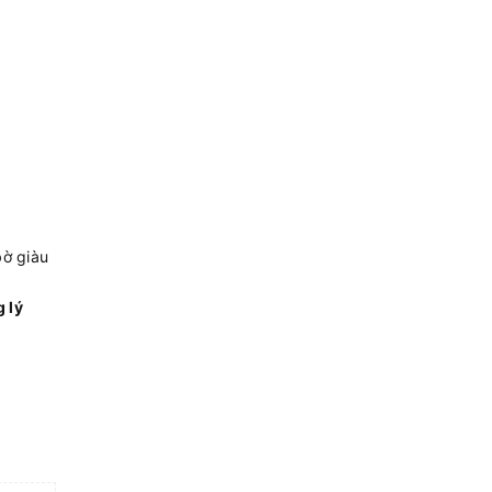
bờ giàu
 lý