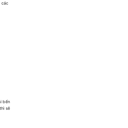
n các
i bến
thì sẽ