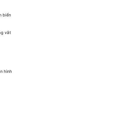
n biển
ng vắt
n hình