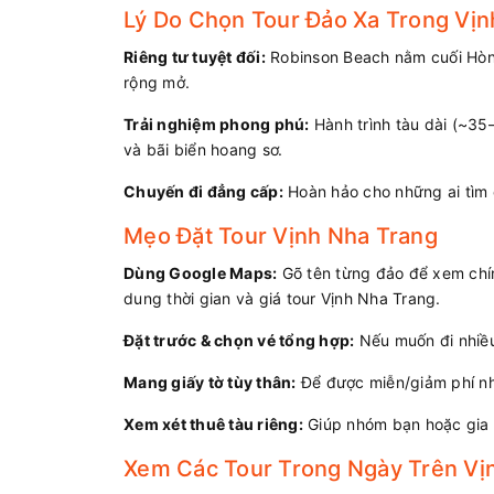
Lý Do Chọn Tour Đảo Xa Trong Vịn
Riêng tư tuyệt đối:
Robinson Beach nằm cuối Hòn 
rộng mở.
Trải nghiệm phong phú:
Hành trình tàu dài (~35
và bãi biển hoang sơ.
Chuyến đi đẳng cấp:
Hoàn hảo cho những ai tìm c
Mẹo Đặt Tour Vịnh Nha Trang
Dùng Google Maps:
Gõ tên từng đảo để xem chín
dung thời gian và giá tour Vịnh Nha Trang.
Đặt trước & chọn vé tổng hợp:
Nếu muốn đi nhiều
Mang giấy tờ tùy thân:
Để được miễn/giảm phí n
Xem xét thuê tàu riêng:
Giúp nhóm bạn hoặc gia đì
Xem Các Tour Trong Ngày Trên Vị