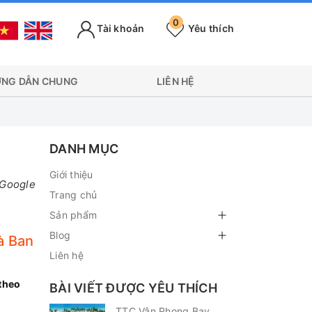
0
Tài khoản
Yêu thích
NG DẪN CHUNG
LIÊN HỆ
DANH MỤC
Giới thiệu
 Google
Trang chủ
Sản phẩm
Blog
à Ban
Liên hệ
theo
BÀI VIẾT ĐƯỢC YÊU THÍCH
TTC Vân Phong Bay