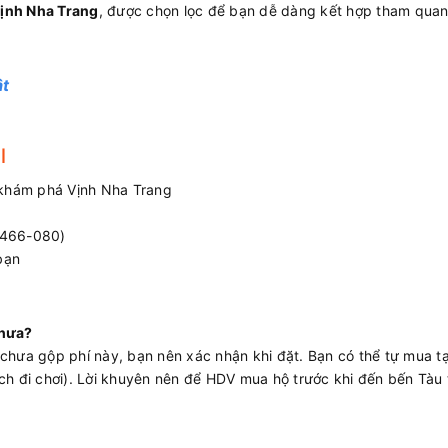
ịnh Nha Trang
, được chọn lọc để bạn dễ dàng kết hợp tham qua
ật
l
r khám phá Vịnh Nha Trang
-466-080)
bạn
chưa?
chưa gộp phí này, bạn nên xác nhận khi đặt. Bạn có thể tự mua tạ
ch đi chơi). Lời khuyên nên để HDV mua hộ trước khi đến bến Tàu 