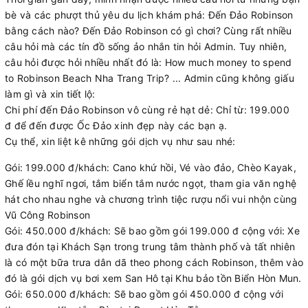
bè và các phượt thủ yêu du lịch khám phá: Đến Đảo Robinson
bằng cách nào? Đến Đảo Robinson có gì chơi? Cùng rất nhiều
câu hỏi mà các tín đồ sống ảo nhắn tin hỏi Admin. Tuy nhiên,
câu hỏi được hỏi nhiều nhất đó là: How much money to spend
to Robinson Beach Nha Trang Trip? ... Admin cũng không giấu
làm gì và xin tiết lộ:
Chi phí đến Đảo Robinson vô cùng rẻ hạt dẻ: Chỉ từ: 199.000
đ để đến được Ốc Đảo xinh đẹp này các bạn ạ.
Cụ thể, xin liệt kê những gói dịch vụ như sau nhé:
Gói: 199.000 đ/khách: Cano khứ hồi, Vé vào đảo, Chèo Kayak,
Ghế lều nghĩ ngơi, tắm biển tắm nước ngọt, tham gia văn nghệ
hát cho nhau nghe và chương trình tiệc rượu nổi vui nhộn cùng
Vũ Công Robinson
Gói: 450.000 đ/khách: Sẽ bao gồm gói 199.000 đ cộng với: Xe
đưa đón tại Khách Sạn trong trung tâm thành phố và tất nhiên
là có một bữa trưa dân dã theo phong cách Robinson, thêm vào
đó là gói dịch vụ bơi xem San Hô tại Khu bảo tồn Biển Hòn Mun.
Gói: 650.000 đ/khách: Sẽ bao gồm gói 450.000 đ cộng với