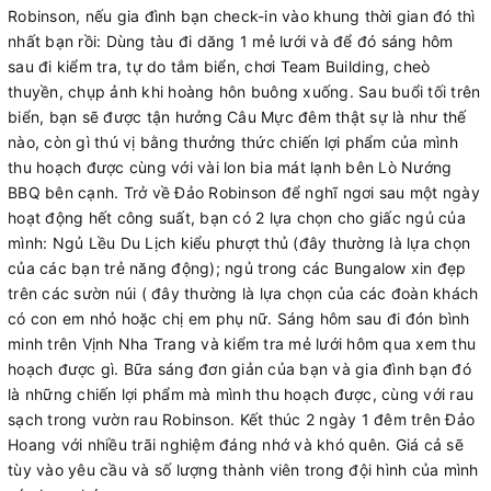
Robinson, nếu gia đình bạn check-in vào khung thời gian đó thì
nhất bạn rồi: Dùng tàu đi dăng 1 mẻ lưới và để đó sáng hôm
sau đi kiểm tra, tự do tắm biển, chơi Team Building, cheò
thuyền, chụp ảnh khi hoàng hôn buông xuống. Sau buổi tối trên
biển, bạn sẽ được tận hưởng Câu Mực đêm thật sự là như thế
nào, còn gì thú vị bằng thưởng thức chiến lợi phẩm của mình
thu hoạch được cùng với vài lon bia mát lạnh bên Lò Nướng
BBQ bên cạnh. Trở về Đảo Robinson để nghĩ ngơi sau một ngày
hoạt động hết công suất, bạn có 2 lựa chọn cho giấc ngủ của
mình: Ngủ Lều Du Lịch kiểu phượt thủ (đây thường là lựa chọn
của các bạn trẻ năng động); ngủ trong các Bungalow xin đẹp
trên các sườn núi ( đây thường là lựa chọn của các đoàn khách
có con em nhỏ hoặc chị em phụ nữ. Sáng hôm sau đi đón bình
minh trên Vịnh Nha Trang và kiểm tra mẻ lưới hôm qua xem thu
hoạch được gì. Bữa sáng đơn giản của bạn và gia đình bạn đó
là những chiến lợi phẩm mà mình thu hoạch được, cùng với rau
sạch trong vườn rau Robinson. Kết thúc 2 ngày 1 đêm trên Đảo
Hoang với nhiều trãi nghiệm đáng nhớ và khó quên. Giá cả sẽ
tùy vào yêu cầu và số lượng thành viên trong đội hình của mình