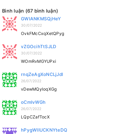
Bình luận (67 bình luận)
GWIANKMSQjHeY
30/07/2022
OvkFMcCxqXetQPyg
vZGOcihTtSJLD
30/07/2022
WOmRvMGYUPxi
rnqZeAgXoNCLjJdl
26/07/2022
vDewMQyIoqXGg
oCmIvWGh
26/07/2022
LQpCZafTocX
hPygWlIUCKNYteDQ