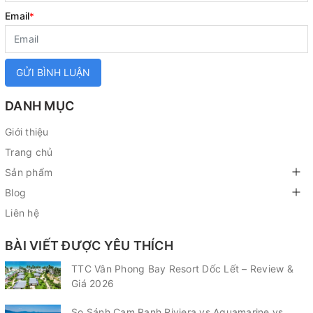
Email
*
GỬI BÌNH LUẬN
DANH MỤC
Giới thiệu
Trang chủ
Sản phẩm
Blog
Liên hệ
BÀI VIẾT ĐƯỢC YÊU THÍCH
TTC Vân Phong Bay Resort Dốc Lết – Review &
Giá 2026
So Sánh Cam Ranh Riviera vs Aquamarine vs