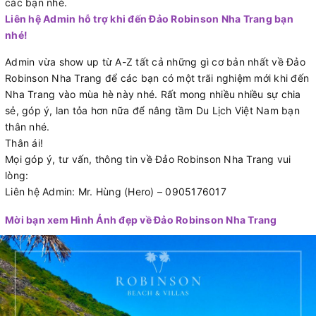
các bạn nhé.
Liên hệ Admin hỗ trợ khi đến Đảo Robinson Nha Trang bạn
nhé!
Admin vừa show up từ A-Z tất cả những gì cơ bản nhất về Đảo
Robinson Nha Trang để các bạn có một trãi nghiệm mới khi đến
Nha Trang vào mùa hè này nhé. Rất mong nhiều nhiều sự chia
sẻ, góp ý, lan tỏa hơn nữa để nâng tầm Du Lịch Việt Nam bạn
thân nhé.
Thân ái!
Mọi góp ý, tư vấn, thông tin về Đảo Robinson Nha Trang vui
lòng:
Liên hệ Admin: Mr. Hùng (Hero) – 0905176017
Mời bạn xem Hình Ảnh đẹp về Đảo Robinson Nha Trang