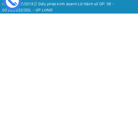
ngày 24/07/2019 || Giấy phép kinh doanh Lữ Hành số GP: 56 -
0036/2022/SDL - GP LHNĐ
Nha Trang Love Travel
Chính Sách
Về Chúng Tôi
Chính sách bảo mật
Tour Hot Nha Trang 2026
Chính sách vận chuyển
Blog
Chính sách đổi trả
Hướng Dẫn Chung
Chính sách thanh toán
Liên Hệ
Chính sách kiểm hàng
Quy định sử dụng
Thông Tin Hỗ Trợ
Hướng Dẫn Sử Dụng
Tìm kiếm
Hướng dẫn mua hàng
Đăng nhập
Hướng dẫn thanh toán
Đăng ký
Hướng dẫn giao nhận