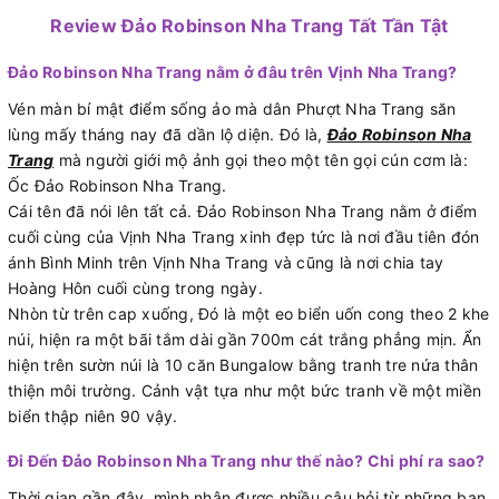
Review Đảo Robinson Nha Trang Tất Tần Tật
Đảo Robinson Nha Trang nằm ở đâu trên Vịnh Nha Trang?
Vén màn bí mật điểm sống ảo mà dân Phượt Nha Trang săn
lùng mấy tháng nay đã dần lộ diện. Đó là,
Đảo Robinson Nha
Trang
mà người giới mộ ảnh gọi theo một tên gọi cún cơm là:
Ốc Đảo Robinson Nha Trang.
Cái tên đã nói lên tất cả. Đảo Robinson Nha Trang nằm ở điểm
cuối cùng của Vịnh Nha Trang xinh đẹp tức là nơi đầu tiên đón
ánh Bình Minh trên Vịnh Nha Trang và cũng là nơi chia tay
Hoàng Hôn cuối cùng trong ngày.
Nhòn từ trên cap xuống, Đó là một eo biển uốn cong theo 2 khe
núi, hiện ra một bãi tắm dài gần 700m cát trắng phẳng mịn. Ẩn
hiện trên sườn núi là 10 căn Bungalow bằng tranh tre nứa thân
thiện môi trường. Cảnh vật tựa như một bức tranh về một miền
biển thập niên 90 vậy.
Đi Đến Đảo Robinson Nha Trang như thế nào? Chi phí ra sao?
Thời gian gần đây, mình nhận được nhiều câu hỏi từ những bạn