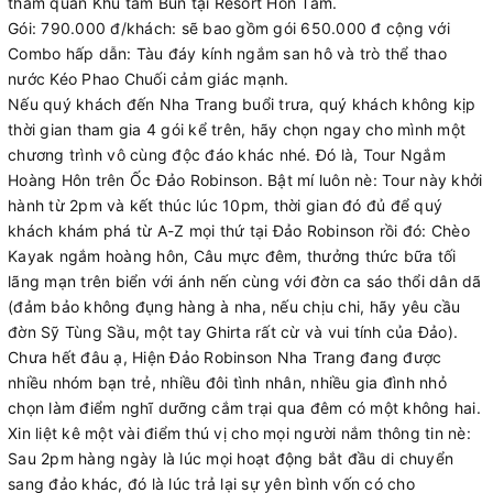
tham quan Khu tắm Bùn tại Resort Hòn Tằm.
Gói: 790.000 đ/khách: sẽ bao gồm gói 650.000 đ cộng với
Combo hấp dẫn: Tàu đáy kính ngắm san hô và trò thể thao
nước Kéo Phao Chuối cảm giác mạnh.
Nếu quý khách đến Nha Trang buổi trưa, quý khách không kịp
thời gian tham gia 4 gói kể trên, hãy chọn ngay cho mình một
chương trình vô cùng độc đáo khác nhé. Đó là, Tour Ngắm
Hoàng Hôn trên Ốc Đảo Robinson. Bật mí luôn nè: Tour này khởi
hành từ 2pm và kết thúc lúc 10pm, thời gian đó đủ để quý
khách khám phá từ A-Z mọi thứ tại Đảo Robinson rồi đó: Chèo
Kayak ngắm hoàng hôn, Câu mực đêm, thưởng thức bữa tối
lãng mạn trên biển với ánh nến cùng với đờn ca sáo thổi dân dã
(đảm bảo không đụng hàng à nha, nếu chịu chi, hãy yêu cầu
đờn Sỹ Tùng Sầu, một tay Ghirta rất cừ và vui tính của Đảo).
Chưa hết đâu ạ, Hiện Đảo Robinson Nha Trang đang được
nhiều nhóm bạn trẻ, nhiều đôi tình nhân, nhiều gia đình nhỏ
chọn làm điểm nghĩ dưỡng cắm trại qua đêm có một không hai.
Xin liệt kê một vài điểm thú vị cho mọi người nắm thông tin nè:
Sau 2pm hàng ngày là lúc mọi hoạt động bắt đầu di chuyển
sang đảo khác, đó là lúc trả lại sự yên bình vốn có cho