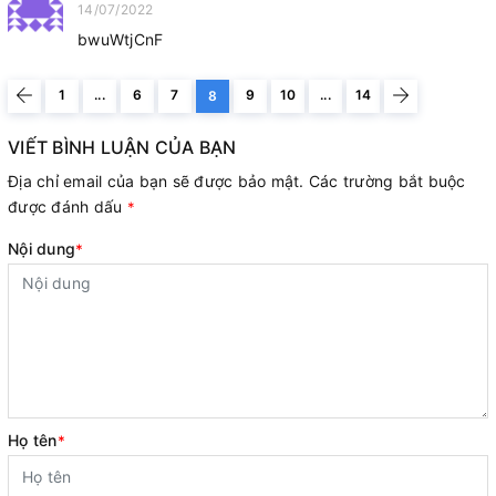
14/07/2022
bwuWtjCnF
1
...
6
7
9
10
...
14
8
VIẾT BÌNH LUẬN CỦA BẠN
Địa chỉ email của bạn sẽ được bảo mật. Các trường bắt buộc
được đánh dấu
*
Nội dung
*
Họ tên
*