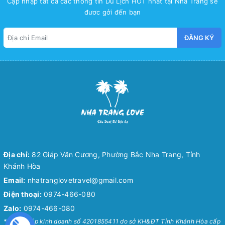
Cập nhập tất cả các thông tin Du Lịch HOT nhất tại Nha Trang sẽ
đươc gởi đến bạn
ĐĂNG KÝ
Địa chỉ:
82 Giáp Văn Cương, Phường Bắc Nha Trang, Tỉnh
Khánh Hòa
Email:
nhatranglovetravel@gmail.com
Điện thoại:
0974-466-080
Zalo:
0974-466-080
* Giấy phép kinh doanh số 4201855411 do sở KH&ĐT Tỉnh Khánh Hòa cấp