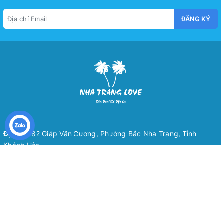
ĐĂNG KÝ
Địa chỉ:
82 Giáp Văn Cương, Phường Bắc Nha Trang, Tỉnh
Khánh Hòa
Email:
nhatranglovetravel@gmail.com
Điện thoại:
0974-466-080
Zalo:
0974-466-080
* Giấy phép kinh doanh số 4201855411 do sở KH&ĐT Tỉnh Khánh Hòa cấp
ngày 24/07/2019 || Giấy phép kinh doanh Lữ Hành số GP: 56 -
0036/2022/SDL - GP LHNĐ