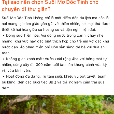
Tại sao nên chọn Suối Mơ Dốc Tình cho
chuyến đi thư giãn?
Suối Mơ Dốc Tình không chỉ là một điểm đến du lịch mà còn là
nơi mang lại cảm giác gần gũi với thiên nhiên, nơi mọi thứ được
thiết kế hài hòa giữa sự hoang sơ và tiện nghi hiện đại.
• Dòng suối hiền hòa: Với dòng nước trong xanh, chảy nhẹ
nhàng, khu vực này đặc biệt thích hợp cho trẻ em với các khu
nước cạn. Áo phao miễn phí luôn sẵn sàng để bé vui đùa an
toàn.
• Không gian xanh mát: Vườn xoài rộng 4ha với bóng mát tự
nhiên, cùng cây đa 300 năm tuổi tạo nên khung cảnh vừa kỳ
vĩ, vừa bình yên.
• Hoạt động đa dạng: Từ tắm suối, khiêu vũ bọt tuyết, team
building, đến các buổi tiệc BBQ và trải nghiệm cắm trại qua
đêm.