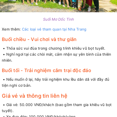
Suối Mơ Dốc Tình
Xem thêm:
Các loại vé tham quan tại Nha Trang
Buổi chiều - Vui chơi và thư giãn
• Thỏa sức vui đùa trong chương trình khiêu vũ bọt tuyết.
• Nghỉ ngơi tại các chòi mát, cảm nhận sự yên bình của thiên
nhiên.
Buổi tối - Trải nghiệm cắm trại độc đáo
• Nếu muốn ở lại, hãy trải nghiệm khu lều dân dã với đầy đủ
tiện nghi cơ bản.
Giá vé và thông tin liên hệ
• Giá vé: 50.000 VNĐ/khách (bao gồm tham gia khiêu vũ bọt
tuyết).
• Xe đưa đón: 100.000 VNĐ/khách/vòng.