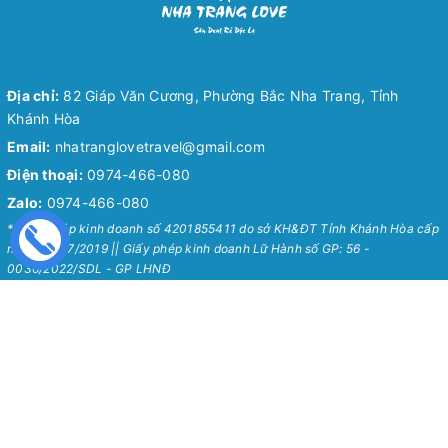
Địa chỉ:
82 Giáp Văn Cương, Phường Bắc Nha Trang, Tỉnh
Khánh Hòa
Email:
nhatranglovetravel@gmail.com
Điện thoại:
0974-466-080
Zalo:
0974-466-080
* Giấy phép kinh doanh số 4201855411 do sở KH&ĐT Tỉnh Khánh Hòa cấp
ngày 24/07/2019 || Giấy phép kinh doanh Lữ Hành số GP: 56 -
0036/2022/SDL - GP LHNĐ
Nha Trang Love Travel
Chính Sách
Về Chúng Tôi
Chính sách bảo mật
Tour Hot Nha Trang 2026
Chính sách vận chuyển