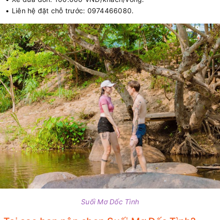
• Liên hệ đặt chỗ trước: 0974466080.
Suối Mơ Dốc Tình