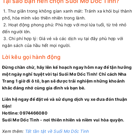
Tại sao bạn nên chọn Suối Mơ Dốc Tình?
1. Thư giãn trong không gian xanh mát: Tránh xa khói bụi thành
phố, hòa mình vào thiên nhiên trong lành.
2. Hoạt động phong phú: Phù hợp với mọi lứa tuổi, từ trẻ nhỏ
đến người lớn.
3. Chi phí hợp lý: Giá vé và các dịch vụ tại đây phù hợp với
ngân sách của hầu hết mọi người.
Lời kêu gọi hành động
Đừng chần chừ, hãy lên kế hoạch ngay hôm nay để tận hưởng
một ngày nghỉ tuyệt vời tại Suối Mơ Dốc Tình! Chỉ cách Nha
Trang 1 giờ đi ô tô, bạn sẽ được trải nghiệm những khoảnh
khắc đáng nhớ cùng gia đình và bạn bè.
Liên hệ ngay để đặt vé và sử dụng dịch vụ xe đưa đón thuận
tiện!
Hotline: 0974466080
Suối Mơ Dốc Tình - nơi thiên nhiên và niềm vui hòa quyện.
Xem thêm:
Tất tần tật về Suối Mơ Dốc Tình