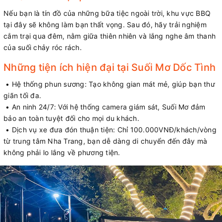
Nếu bạn là tín đồ của những bữa tiệc ngoài trời, khu vực BBQ
tại đây sẽ không làm bạn thất vọng. Sau đó, hãy trải nghiệm
cắm trại qua đêm, nằm giữa thiên nhiên và lắng nghe âm thanh
của suối chảy róc rách.
Những tiện ích hiện đại tại Suối Mơ Dốc Tình
• Hệ thống phun sương: Tạo không gian mát mẻ, giúp bạn thư
giãn tối đa.
• An ninh 24/7: Với hệ thống camera giám sát, Suối Mơ đảm
bảo an toàn tuyệt đối cho mọi du khách.
• Dịch vụ xe đưa đón thuận tiện: Chỉ 100.000VNĐ/khách/vòng
từ trung tâm Nha Trang, bạn dễ dàng di chuyển đến đây mà
không phải lo lắng về phương tiện.