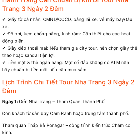
Hành Trang Cần Chuẩn Bị Khi Đi Tour Nha
Trang 3 Ngày 2 Đêm
✔ Giấy tờ cá nhân: CMND/CCCD, bằng lái xe, vé máy bay/tàu
xe.
✔ Đồ bơi, kem chống nắng, kính râm: Cần thiết cho các hoạt
động biển.
✔ Giày dép thoải mái: Nếu tham gia city tour, nên chọn giày thể
thao hoặc sandal tiện lợi.
✔ Tiền mặt & thẻ ngân hàng: Một số đảo không có ATM nên
hãy chuẩn bị tiền mặt nếu cần mua sắm.
Lịch Trình Chi Tiết Tour Nha Trang 3 Ngày 2
Đêm
Ngày 1:
Đến Nha Trang – Tham Quan Thành Phố
Đón khách từ sân bay Cam Ranh hoặc trung tâm thành phố.
Tham quan Tháp Bà Ponagar – công trình kiến trúc Chăm cổ
kính.