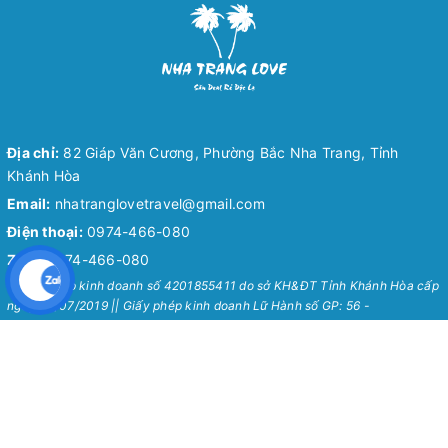
Địa chỉ:
82 Giáp Văn Cương, Phường Bắc Nha Trang, Tỉnh
Khánh Hòa
Email:
nhatranglovetravel@gmail.com
Điện thoại:
0974-466-080
Zalo:
0974-466-080
* Giấy phép kinh doanh số 4201855411 do sở KH&ĐT Tỉnh Khánh Hòa cấp
ngày 24/07/2019 || Giấy phép kinh doanh Lữ Hành số GP: 56 -
0036/2022/SDL - GP LHNĐ
Nha Trang Love Travel
Chính Sách