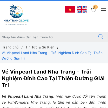
0
Trang chủ
Tin Tức & Sự Kiện
Vé Vinpearl Land Nha Trang – Trải Nghiệm Đỉnh Cao Tại Thiên
Đường Giải Trí
Vé Vinpearl Land Nha Trang – Trải
Nghiệm Đỉnh Cao Tại Thiên Đường Giải
Trí
Vé Vinpearl Land Nha Trang
, hiện nay được đổi tên thành
vé VinWonders Nha Trang, là tấm vé dẫn bạn đến thiên