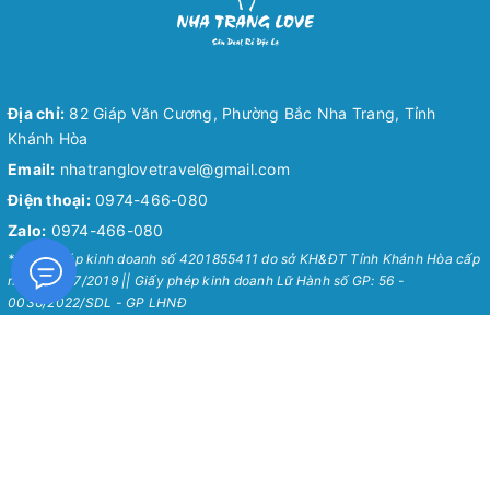
Địa chỉ:
82 Giáp Văn Cương, Phường Bắc Nha Trang, Tỉnh
Khánh Hòa
Email:
nhatranglovetravel@gmail.com
Điện thoại:
0974-466-080
Zalo:
0974-466-080
* Giấy phép kinh doanh số 4201855411 do sở KH&ĐT Tỉnh Khánh Hòa cấp
ngày 24/07/2019 || Giấy phép kinh doanh Lữ Hành số GP: 56 -
0036/2022/SDL - GP LHNĐ
Nha Trang Love Travel
Chính Sách
Về Chúng Tôi
Chính sách bảo mật
Tour Hot Nha Trang 2026
Chính sách vận chuyển