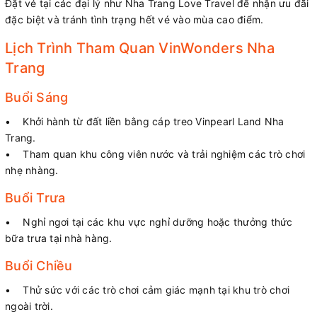
Đặt vé tại các đại lý như Nha Trang Love Travel để nhận ưu đãi
đặc biệt và tránh tình trạng hết vé vào mùa cao điểm.
Lịch Trình Tham Quan VinWonders Nha
Trang
Buổi Sáng
• Khởi hành từ đất liền bằng cáp treo Vinpearl Land Nha
Trang.
• Tham quan khu công viên nước và trải nghiệm các trò chơi
nhẹ nhàng.
Buổi Trưa
• Nghỉ ngơi tại các khu vực nghỉ dưỡng hoặc thưởng thức
bữa trưa tại nhà hàng.
Buổi Chiều
• Thử sức với các trò chơi cảm giác mạnh tại khu trò chơi
ngoài trời.