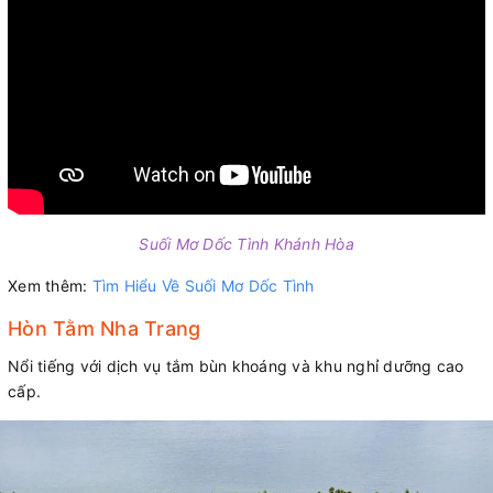
Suối Mơ Dốc Tình Khánh Hòa
Xem thêm:
Tìm Hiểu Về Suối Mơ Dốc Tình
Hòn Tằm Nha Trang
Nổi tiếng với dịch vụ tắm bùn khoáng và khu nghỉ dưỡng cao
cấp.