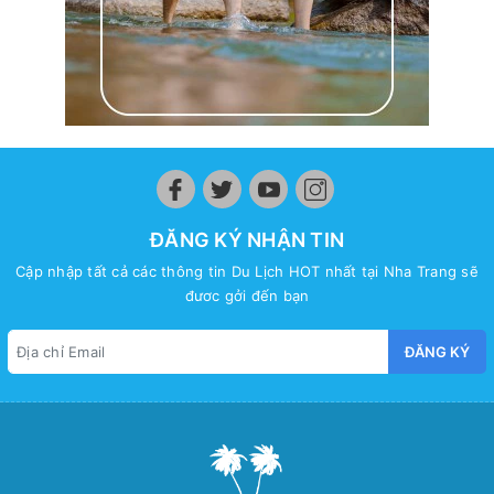
ĐĂNG KÝ NHẬN TIN
Cập nhập tất cả các thông tin Du Lịch HOT nhất tại Nha Trang sẽ
đươc gởi đến bạn
ĐĂNG KÝ