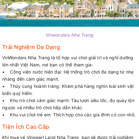
Vinwonders Nha Trang
Trải Nghiệm Đa Dạng
VinWonders Nha Trang là tổ hợp vui chơi giải trí và nghỉ dưỡng
lớn nhất Việt Nam, nơi bạn có thể tham gia:
• Công viên nước hiện đại: Hệ thống trò chơi đa dạng từ nhẹ
nhàng đến cảm giác mạnh.
• Thủy cung hoành tráng: Khám phá hàng nghìn loài sinh vật
biển quý hiếm.
• Khu trò chơi cảm giác mạnh: Tàu lượn siêu tốc, đu quay lộn
ngược và nhiều trò chơi hấp dẫn khác.
• Khu vui chơi trẻ em: Thích hợp cho các gia đình có con nhỏ.
Tiện Ích Cao Cấp
Khi mua vé Vinpearl Land Nha Trang, bạn sẽ được trải nghiệm: