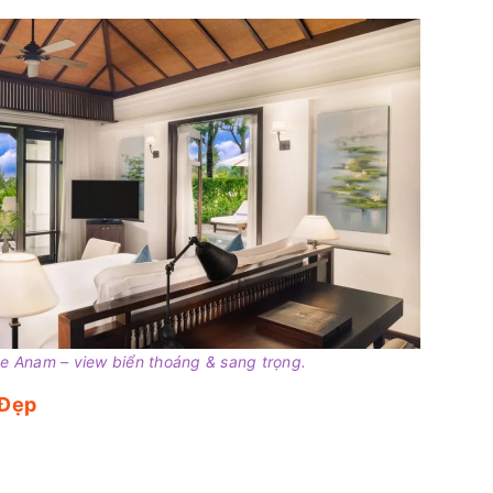
he Anam – view biển thoáng & sang trọng.
 Đẹp