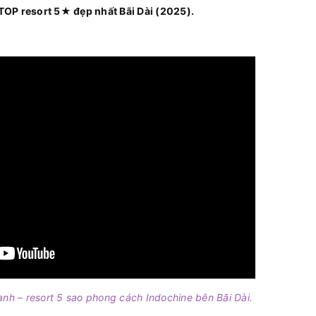
TOP resort 5★ đẹp nhất Bãi Dài (2025).
h – resort 5 sao phong cách Indochine bên Bãi Dài.