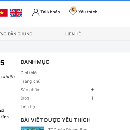
0
Tài khoản
Yêu thích
NG DẪN CHUNG
LIÊN HỆ
25
DANH MỤC
Giới thiệu
o khiến
Trang chủ
Sản phẩm
Blog
Liên hệ
ơi
 tĩnh
BÀI VIẾT ĐƯỢC YÊU THÍCH
TTC Vân Phong Bay