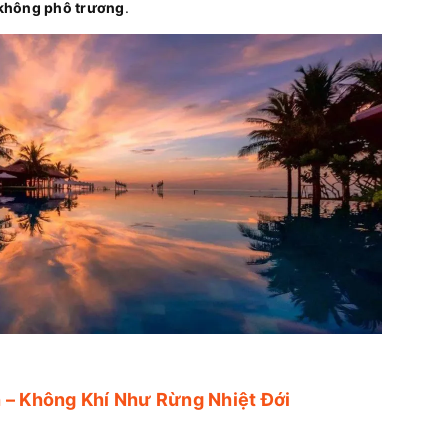
 không phô trương
.
 – Không Khí Như Rừng Nhiệt Đới