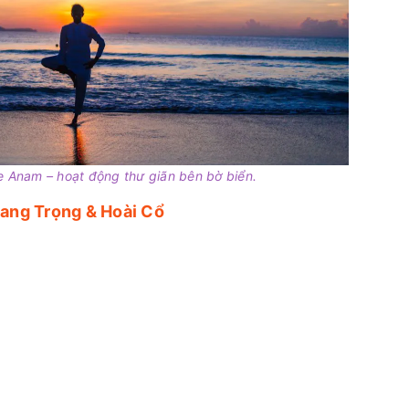
e Anam – hoạt động thư giãn bên bờ biển.
Sang Trọng & Hoài Cổ