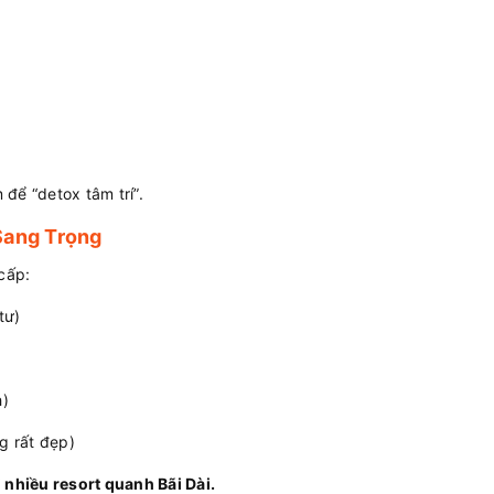
để “detox tâm trí”.
 Sang Trọng
cấp:
tư)
h)
g rất đẹp)
 nhiều resort quanh Bãi Dài.