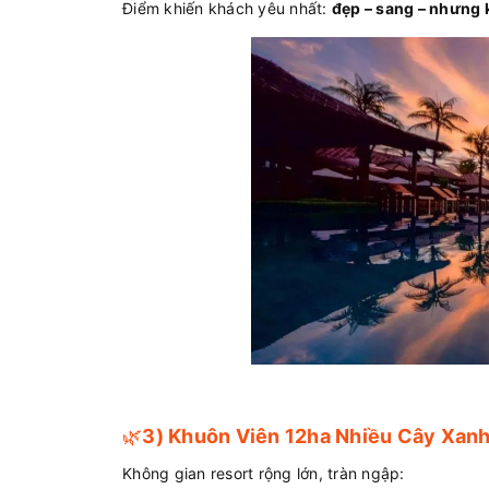
Điểm khiến khách yêu nhất:
đẹp – sang – nhưng
🌿
3) Khuôn Viên 12ha Nhiều Cây Xanh
Không gian resort rộng lớn, tràn ngập: