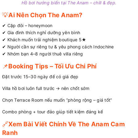
Hồ bơi hướng biển tại The Anam – chill & đẹp.
💡
Ai Nên Chọn The Anam?
✔ Cặp đôi – honeymoon
✔ Gia đình thích nghỉ dưỡng yên bình
✔ Khách muốn trải nghiệm boutique 5★
✔ Người cần sự riêng tư & yêu phong cách Indochine
✔ Nhóm bạn 4–8 người thuê villa riêng
📌
Booking Tips – Tối Ưu Chi Phí
Đặt trước 15–30 ngày để có giá đẹp
Villa hồ bơi luôn full trước → nên chốt sớm
Chọn Terrace Room nếu muốn “phòng rộng – giá tốt”
Combo phòng + tour đảo giúp tiết kiệm đáng kể
🔗
Xem Bài Viết Chính Về The Anam Cam
Ranh