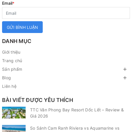
Email
*
GỬI BÌNH LUẬN
DANH MỤC
Giới thiệu
Trang chủ
Sản phẩm
Blog
Liên hệ
BÀI VIẾT ĐƯỢC YÊU THÍCH
TTC Vân Phong Bay Resort Dốc Lết – Review &
Giá 2026
So Sánh Cam Ranh Riviera vs Aquamarine vs