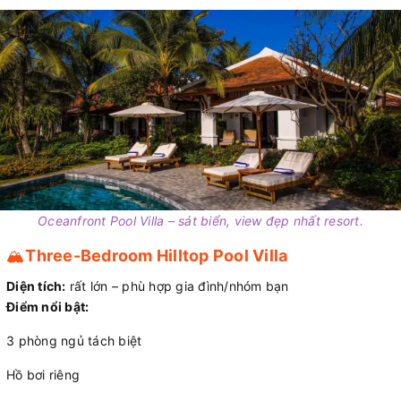
Oceanfront Pool Villa – sát biển, view đẹp nhất resort.
🏔️
Three-Bedroom Hilltop Pool Villa
Diện tích:
rất lớn – phù hợp gia đình/nhóm bạn
Điểm nổi bật:
3 phòng ngủ tách biệt
Hồ bơi riêng