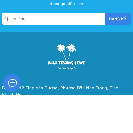
đươc gởi đến bạn
ĐĂNG KÝ
Địa chỉ:
82 Giáp Văn Cương, Phường Bắc Nha Trang, Tỉnh
Khánh Hòa
Email:
nhatranglovetravel@gmail.com
Điện thoại:
0974-466-080
Zalo:
0974-466-080
* Giấy phép kinh doanh số 4201855411 do sở KH&ĐT Tỉnh Khánh Hòa cấp