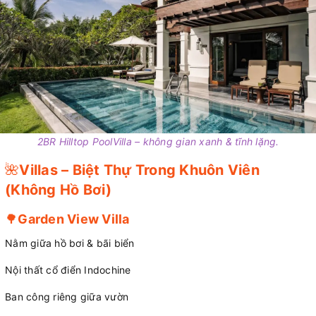
2BR Hilltop PoolVilla – không gian xanh & tĩnh lặng.
🌺
Villas – Biệt Thự Trong Khuôn Viên
(Không Hồ Bơi)
🌳
Garden View Villa
Nằm giữa hồ bơi & bãi biển
Nội thất cổ điển Indochine
Ban công riêng giữa vườn