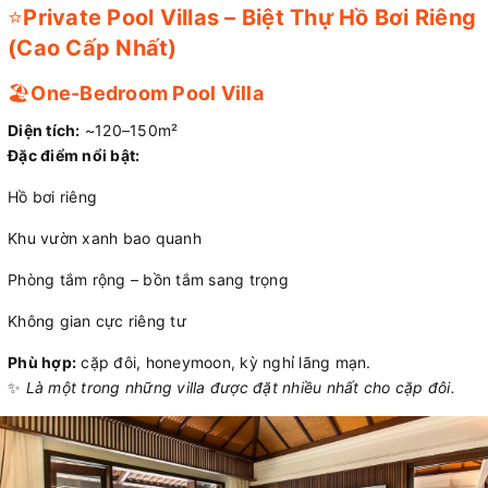
⭐
Private Pool Villas – Biệt Thự Hồ Bơi Riêng
(Cao Cấp Nhất)
🏖️
One-Bedroom Pool Villa
Diện tích:
~120–150m²
Đặc điểm nổi bật:
Hồ bơi riêng
Khu vườn xanh bao quanh
Phòng tắm rộng – bồn tắm sang trọng
Không gian cực riêng tư
Phù hợp:
cặp đôi, honeymoon, kỳ nghỉ lãng mạn.
✨
Là một trong những villa được đặt nhiều nhất cho cặp đôi.