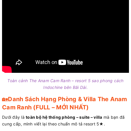
Toàn cảnh The Anam Cam Ranh – resort 5 sao phong cách
Indochine bên Bãi Dài.
🏡
Danh Sách Hạng Phòng & Villa The Anam
Cam Ranh (FULL – MỚI NHẤT)
Dưới đây là
toàn bộ hệ thống phòng – suite – villa
mà bạn đã
cung cấp, mình viết lại theo chuẩn mô tả resort 5★.