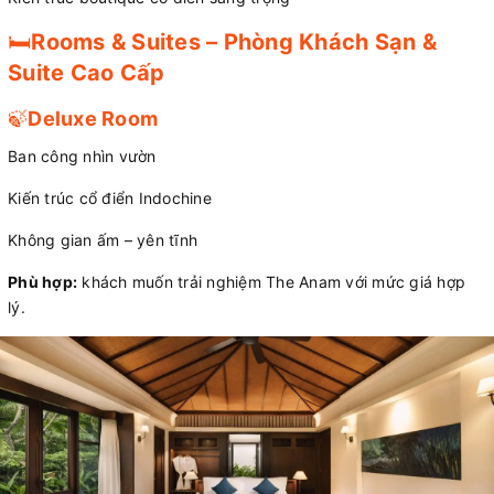
🛏️
Rooms & Suites – Phòng Khách Sạn &
Suite Cao Cấp
🍃
Deluxe Room
Ban công nhìn vườn
Kiến trúc cổ điển Indochine
Không gian ấm – yên tĩnh
Phù hợp:
khách muốn trải nghiệm The Anam với mức giá hợp
lý.