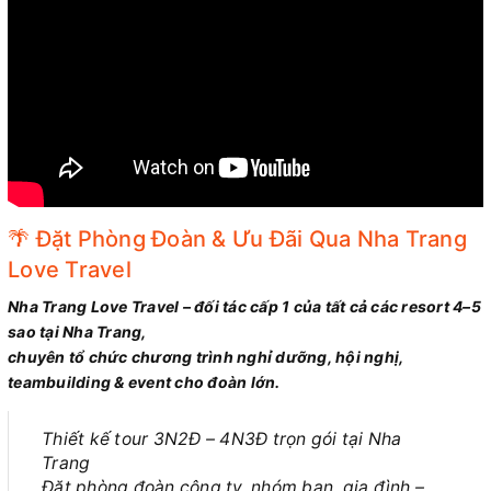
🌴 Đặt Phòng Đoàn & Ưu Đãi Qua Nha Trang
Love Travel
Nha Trang Love Travel – đối tác cấp 1 của tất cả các resort 4–5
sao tại Nha Trang,
chuyên tổ chức chương trình nghỉ dưỡng, hội nghị,
teambuilding & event cho đoàn lớn.
Thiết kế tour 3N2Đ – 4N3Đ trọn gói tại Nha
Trang
Đặt phòng đoàn công ty, nhóm bạn, gia đình –