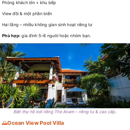
Phòng khách lớn + khu bếp
View đồi & một phần biển
Hai tầng – nhiều không gian sinh hoạt riêng tư
Phù hợp:
gia đình 5–8 người hoặc nhóm bạn.
Biệt thự hồ bơi riêng The Anam – riêng tư & cao cấp
.
🌅
Ocean View Pool Villa