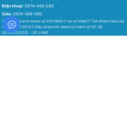
Điện thoại:
0974-466-080
Zalo:
0974-466-080
* Giấy phép kinh doanh số 4201855411 do sở KH&ĐT Tỉnh Khánh Hòa cấp
ngày 24/07/2019 || Giấy phép kinh doanh Lữ Hành số GP: 56 -
0036/2022/SDL - GP LHNĐ
Nha Trang Love Travel
Chính Sách
Về Chúng Tôi
Chính sách bảo mật
Tour Hot Nha Trang 2026
Chính sách vận chuyển
Blog
Chính sách đổi trả
Hướng Dẫn Chung
Chính sách thanh toán
Liên Hệ
Chính sách kiểm hàng
Quy định sử dụng
Thông Tin Hỗ Trợ
Hướng Dẫn Sử Dụng