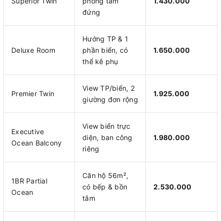
Superior Twin
phòng tắm
1.430.000
đứng
Hướng TP & 1
Deluxe Room
phần biển, có
1.650.000
thể kê phụ
View TP/biển, 2
Premier Twin
1.925.000
giường đơn rộng
View biển trực
Executive
diện, ban công
1.980.000
Ocean Balcony
riêng
Căn hộ 56m²,
1BR Partial
có bếp & bồn
2.530.000
Ocean
tắm