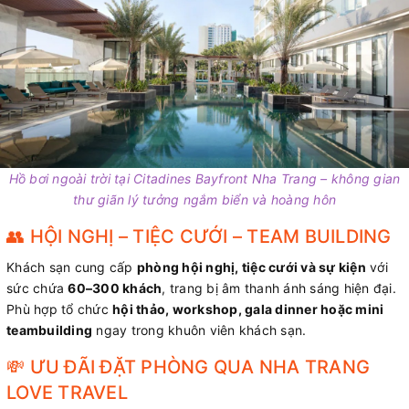
Hồ bơi ngoài trời tại Citadines Bayfront Nha Trang – không gian
thư giãn lý tưởng ngắm biển và hoàng hôn
👥 HỘI NGHỊ – TIỆC CƯỚI – TEAM BUILDING
Khách sạn cung cấp
phòng hội nghị, tiệc cưới và sự kiện
với
sức chứa
60–300 khách
, trang bị âm thanh ánh sáng hiện đại.
Phù hợp tổ chức
hội thảo, workshop, gala dinner hoặc mini
teambuilding
ngay trong khuôn viên khách sạn.
💸 ƯU ĐÃI ĐẶT PHÒNG QUA NHA TRANG
LOVE TRAVEL