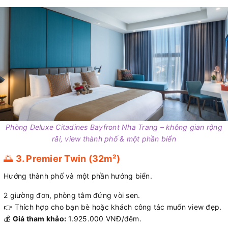
Phòng Deluxe Citadines Bayfront Nha Trang – không gian rộng
rãi, view thành phố & một phần biển
🌅
3. Premier Twin (32m²)
Hướng thành phố và một phần hướng biển.
2 giường đơn, phòng tắm đứng vòi sen.
👉 Thích hợp cho bạn bè hoặc khách công tác muốn view đẹp.
💰
Giá tham khảo:
1.925.000 VNĐ/đêm.