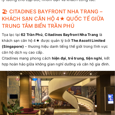
🏖️ CITADINES BAYFRONT NHA TRANG –
KHÁCH SẠN CĂN HỘ 4★ QUỐC TẾ GIỮA
TRUNG TÂM BIỂN TRẦN PHÚ
Tọa lạc tại
62 Trần Phú
,
Citadines Bayfront Nha Trang
là
khách sạn căn hộ 4★ được quản lý bởi
The Ascott Limited
(Singapore)
– thương hiệu danh tiếng thế giới trong lĩnh vực
căn hộ dịch vụ cao cấp.
Citadines mang phong cách
hiện đại, trẻ trung, tiện nghi
, kết
hợp hoàn hảo giữa không gian nghỉ dưỡng và căn hộ gia đình.