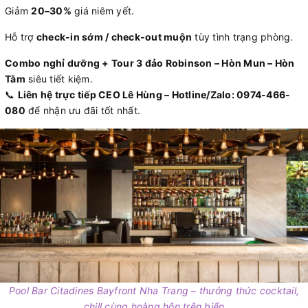
Giảm
20–30%
giá niêm yết.
Hỗ trợ
check-in sớm / check-out muộn
tùy tình trạng phòng.
Combo nghỉ dưỡng + Tour 3 đảo Robinson – Hòn Mun – Hòn
Tằm
siêu tiết kiệm.
📞
Liên hệ trực tiếp CEO Lê Hùng – Hotline/Zalo: 0974-466-
080
để nhận ưu đãi tốt nhất.
Pool Bar Citadines Bayfront Nha Trang – thưởng thức cocktail,
chill cùng hoàng hôn trên biển