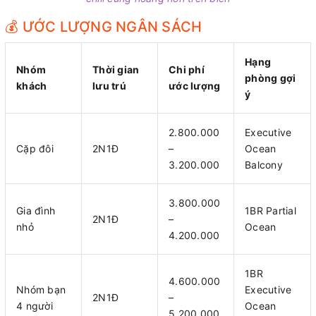
💰 ƯỚC LƯỢNG NGÂN SÁCH
Hạng
Nhóm
Thời gian
Chi phí
phòng gợi
khách
lưu trú
ước lượng
ý
2.800.000
Executive
Cặp đôi
2N1Đ
–
Ocean
3.200.000
Balcony
3.800.000
Gia đình
1BR Partial
2N1Đ
–
nhỏ
Ocean
4.200.000
1BR
4.600.000
Nhóm bạn
Executive
2N1Đ
–
4 người
Ocean
5.200.000