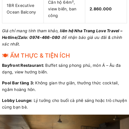
Căn hộ 64m²,
1BR Executive
view biển, ban
2.860.000
Ocean Balcony
công
Giá chỉ mang tính tham khảo,
liên hệ Nha Trang Love Travel –
Hotline/Zalo: 0974-466-080
để nhận báo giá ưu đãi & chính
xác nhất.
🍽️ ẨM THỰC & TIỆN ÍCH
Bayfront Restaurant:
Buffet sáng phong phú, món Á – Âu đa
dạng, view hướng biển.
Pool Bar tầng 3:
Không gian thư giãn, thưởng thức cocktail,
ngắm hoàng hôn.
Lobby Lounge:
Lý tưởng cho buổi cà phê sáng hoặc trò chuyện
cùng bạn bè.