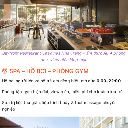
Bayfront Restaurant Citadines Nha Trang – ẩm thực Âu Á phong
phú, view biển lãng mạn
💆 SPA – HỒ BƠI – PHÒNG GYM
Hồ bơi người lớn và hồ trẻ em riêng biệt, mở cửa
6:00–22:00
.
Phòng tập gym hiện đại, view biển, miễn phí cho khách lưu trú.
Spa trị liệu thư giãn, liệu trình body & foot massage chuyên
nghiệp.