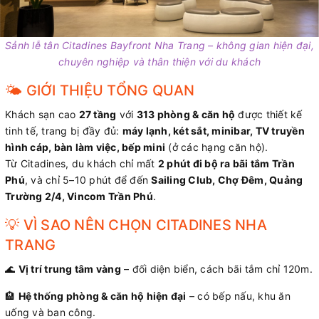
Sảnh lễ tân Citadines Bayfront Nha Trang – không gian hiện đại,
chuyên nghiệp và thân thiện với du khách
🌤️ GIỚI THIỆU TỔNG QUAN
Khách sạn cao
27 tầng
với
313 phòng & căn hộ
được thiết kế
tinh tế, trang bị đầy đủ:
máy lạnh, két sắt, minibar, TV truyền
hình cáp, bàn làm việc, bếp mini
(ở các hạng căn hộ).
Từ Citadines, du khách chỉ mất
2 phút đi bộ ra bãi tắm Trần
Phú
, và chỉ 5–10 phút để đến
Sailing Club, Chợ Đêm, Quảng
Trường 2/4, Vincom Trần Phú
.
💡 VÌ SAO NÊN CHỌN CITADINES NHA
TRANG
🌊
Vị trí trung tâm vàng
– đối diện biển, cách bãi tắm chỉ 120m.
🏨
Hệ thống phòng & căn hộ hiện đại
– có bếp nấu, khu ăn
uống và ban công.