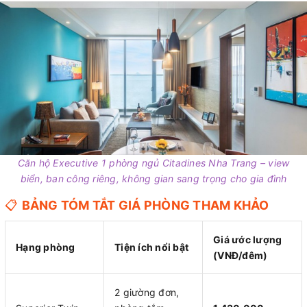
Căn hộ Executive 1 phòng ngủ Citadines Nha Trang – view
biển, ban công riêng, không gian sang trọng cho gia đình
📋
BẢNG TÓM TẮT GIÁ PHÒNG THAM KHẢO
Giá ước lượng
Hạng phòng
Tiện ích nổi bật
(VNĐ/đêm)
2 giường đơn,