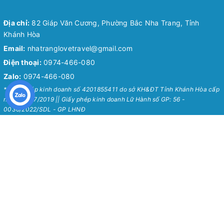
Địa chỉ:
82 Giáp Văn Cương, Phường Bắc Nha Trang, Tỉnh
Khánh Hòa
Email:
nhatranglovetravel@gmail.com
Điện thoại:
0974-466-080
Zalo:
0974-466-080
* Giấy phép kinh doanh số 4201855411 do sở KH&ĐT Tỉnh Khánh Hòa cấp
ngày 24/07/2019 || Giấy phép kinh doanh Lữ Hành số GP: 56 -
0036/2022/SDL - GP LHNĐ
Nha Trang Love Travel
Chính Sách
Về Chúng Tôi
Chính sách bảo mật
Tour Hot Nha Trang 2026
Chính sách vận chuyển
Blog
Chính sách đổi trả
Hướng Dẫn Chung
Chính sách thanh toán