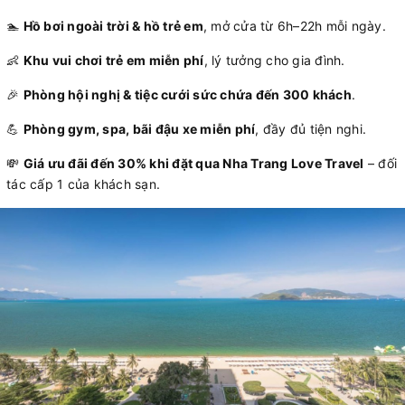
🏊
Hồ bơi ngoài trời & hồ trẻ em
, mở cửa từ 6h–22h mỗi ngày.
👶
Khu vui chơi trẻ em miễn phí
, lý tưởng cho gia đình.
🎉
Phòng hội nghị & tiệc cưới sức chứa đến 300 khách
.
💪
Phòng gym, spa, bãi đậu xe miễn phí
, đầy đủ tiện nghi.
💸
Giá ưu đãi đến 30% khi đặt qua Nha Trang Love Travel
– đối
tác cấp 1 của khách sạn.