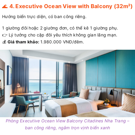
🌊
4. Executive Ocean View with Balcony (32m²)
Hướng biển trực diện, có ban công riêng.
1 giường đôi hoặc 2 giường đơn, có thể kê 1 giường phụ.
👉 Lý tưởng cho cặp đôi yêu thích không gian lãng mạn.
💰
Giá tham khảo:
1.980.000 VNĐ/đêm.
Phòng Executive Ocean View Balcony Citadines Nha Trang –
ban công riêng, ngắm trọn vịnh biển xanh